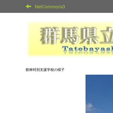
NetCommons3
館林特別支援学校の様子
p
r
e
v
i