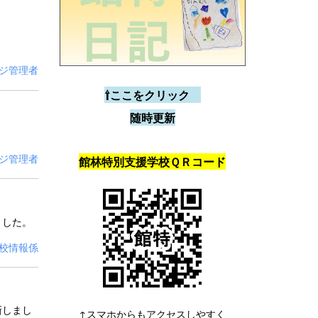
ジ管理者
⇧ここをクリック
随時更新
ジ管理者
館林特別支援学校ＱＲコード
した。
校情報係
しまし
↑スマホからもアクセスしやすく