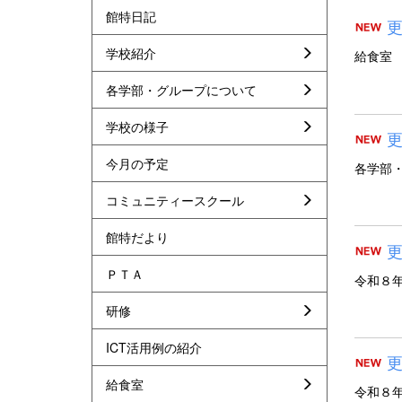
館特日記
更
学校紹介
給食
各学部・グループについて
学校の様子
更
今月の予定
各学部
コミュニティースクール
館特だより
更
ＰＴＡ
令和８
研修
ICT活用例の紹介
更
給食室
令和８