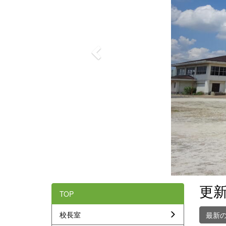
o
u
s
更
TOP
校長室
最新