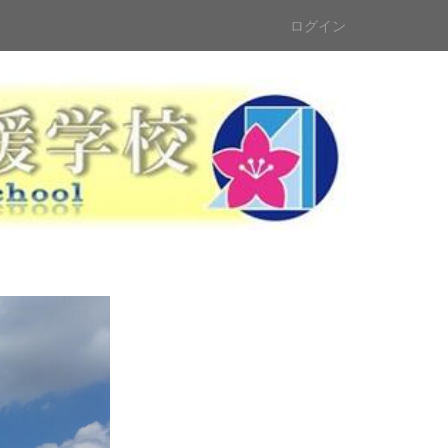
ログイン
n
e
x
t