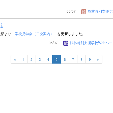
05/07
館林特別支援学
新
援部より
学校見学会（二次案内）
を更新しました。
05/07
館林特別支援学校Webペー
«
1
2
3
4
5
6
7
8
9
»