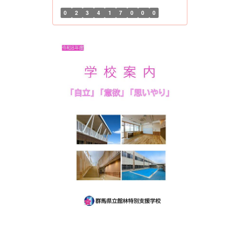
0
2
3
4
1
7
0
0
0