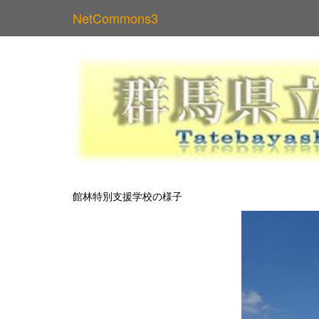
NetCommons3
館林特別支援学校の様子
p
r
e
v
i