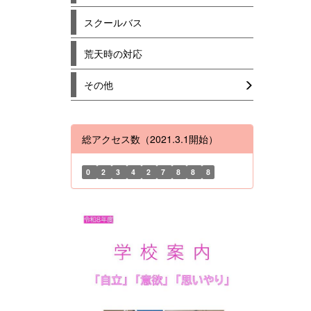
スクールバス
荒天時の対応
その他
総アクセス数（2021.3.1開始）
0
2
3
4
2
7
8
8
8