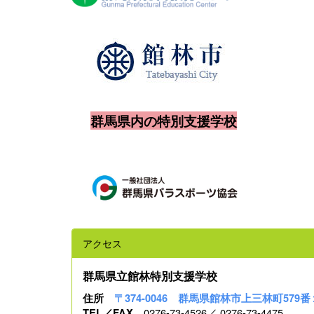
群馬県内の特別支援学校
アクセス
群馬県立館林特別支援学校
住所
〒374-0046 群馬県館林市上三林町579番
0276-73-4526／ 0276-73-4475
TEL／FAX