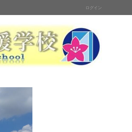
ログイン
n
e
x
t