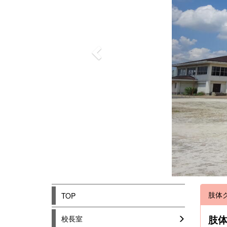
o
u
s
肢体
TOP
校長室
肢