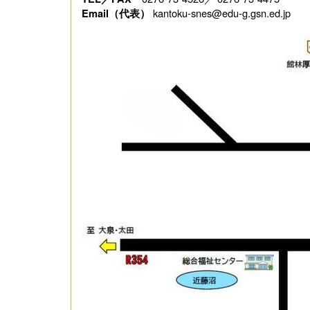
kantoku-snes@edu-g.gsn.ed.jp
Email（代表）