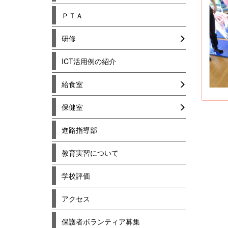
ＰＴＡ
研修
ICT活用例の紹介
給食室
保健室
進路指導部
教育実習について
学校評価
アクセス
保護者ボランティア募集