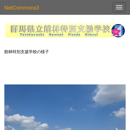
NetCommons3
Toggl
館林特別支援学校の様子
p
n
r
e
e
x
v
t
i
o
u
s