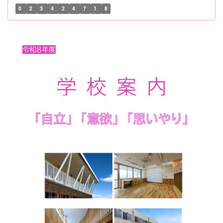
0
2
3
4
2
4
7
1
8