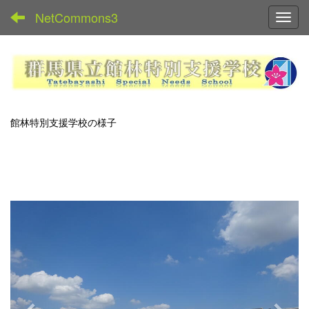
NetCommons3
Toggl
館林特別支援学校の様子
p
n
r
e
e
x
v
t
i
o
u
s