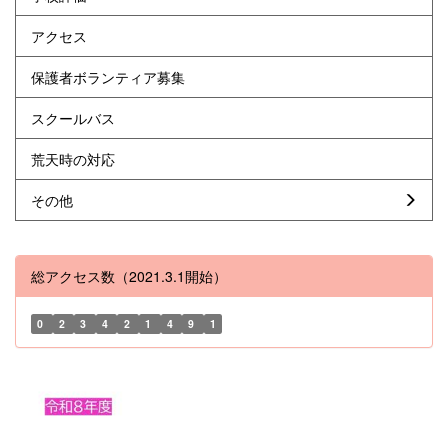
アクセス
保護者ボランティア募集
スクールバス
荒天時の対応
その他
総アクセス数（2021.3.1開始）
0
2
3
4
2
1
4
9
1