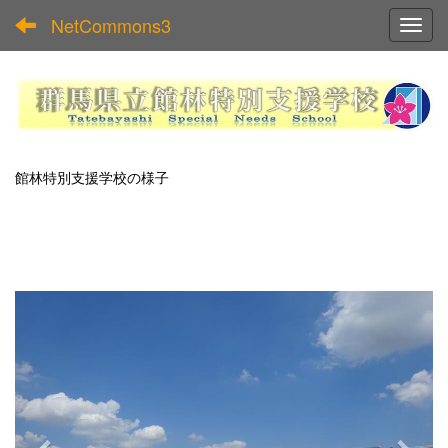
NetCommons3
Toggl
館林特別支援学校の様子
p
n
r
e
e
x
v
t
i
o
u
s